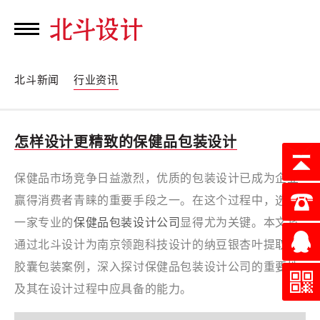
北斗新闻
行业资讯
怎样设计更精致的保健品包装设计
保健品市场竞争日益激烈，优质的包装设计已成为企业
赢得消费者青睐的重要手段之一。在这个过程中，选择
一家专业的
保健品包装设计公司
显得尤为关键。本文将
通过北斗设计为南京领跑科技设计的纳豆银杏叶提取物
胶囊包装案例，深入探讨保健品包装设计公司的重要性
及其在设计过程中应具备的能力。