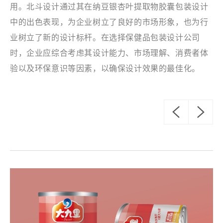
用。北斗设计通过其在纳豆银杏叶提取物胶囊包装设计
中的出色表现，为企业树立了良好的市场形象，也为行
业树立了新的设计标杆。在选择保健品包装设计公司
时，企业应综合考虑其设计能力、市场理解、消费者体
验以及环保意识等因素，以确保设计效果的最佳化。